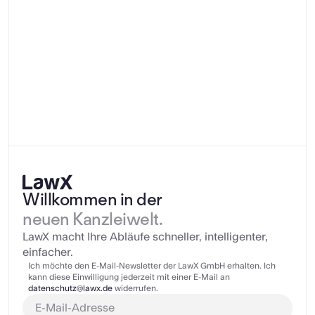
Bürogröße
1
2-10
11-25
26-50
51-100
100+
Bisher verwendete Kanzleisoftware
Willkommen in der
neuen Kanzleiwelt.
RA-MICRO
DATEV
LawX macht Ihre Abläufe schneller, intelligenter, 
einfacher.
STP Advoware
ArnoTop
Ich möchte den E-Mail-Newsletter der LawX GmbH erhalten. Ich 
kann diese Einwilligung jederzeit mit einer E-Mail an 
datenschutz@lawx.de
 widerrufen.
ProNotar
NOAH