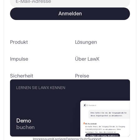
Anmelden
Produkt
Lösungen
Impulse
Über LawX
Sicherheit
Preise
LERNEN SIE LAWX KENNEN
KI Assistent
Bitte helfen Sie mir, die Vorgangdetails für 
diese Angelegenheit zu aktualisieren.
Demo
KI-Assistent
buchen
Ich helfe Ihnen, die Vorgang-Details zu Vorgang 
SW/WD/001/2025 zu aktualisieren. Bitte 
bestätigen Sie, dass dies korrekt ist.
Bestätigen und Vorgang aktualisieren
Impressum
Karriere
Datenschutz
Support